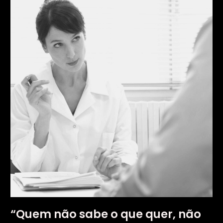
não
sabe
o
que
quer,
não
reconhece
quando
encontra.”
–
Immanuel
Kant.
“Quem não sabe o que quer, não