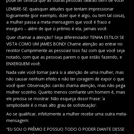
pode ter certeza que as outras pessoas falarão bem de você!
LEMBRE-SE: quaisquer atitudes que tentam impressionar
logicamente (por exemplo, dizer que é algo, ou tem tal coisa),
a mulher passa a meta-mensagem que você é fraco e
inseguro – além de que o prêmio é ela, jamais você.
Quer chamar a atenção? Seja diferenciado! TENHA ESTILO! SE
VISTA COMO UM JAMES BOND! Chame atenção ao entrar no
recinto! Cumprimente as pessoas! Isso faz com que você seja
notado, com que as pessoas parem o que estão fazendo, e
ENXERGUEM você.
Nada vale você tomar para si a atenção de uma mulher, mas
não causar nenhum efeito e não ter coragem de expor o que
você quer. Observação: carrão chama atenção, mas não pega
mulher sozinho. Quanto menos confiante um homem é, mais
ele precisa se mostrar. Não esqueça disso! Frase: ‘a
simplicidade é o mais alto grau de sofisticação’.
Ao se qualificar, infelizmente a mulher recebe uma outra meta-
mensagem:
“EU SOU O PRÊMIO E POSSUO TODO O PODER DIANTE DESSE