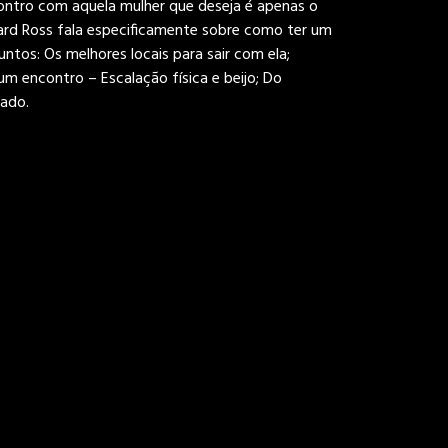
ntro com aquela mulher que deseja é apenas o
ward Ross fala especificamente sobre como ter um
tos: Os melhores locais para sair com ela;
m encontro – Escalação física e beijo; Do
vado.