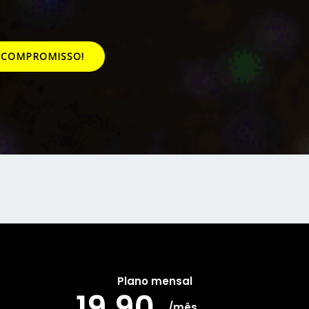
M COMPROMISSO!
Plano mensal
19,90
/mês