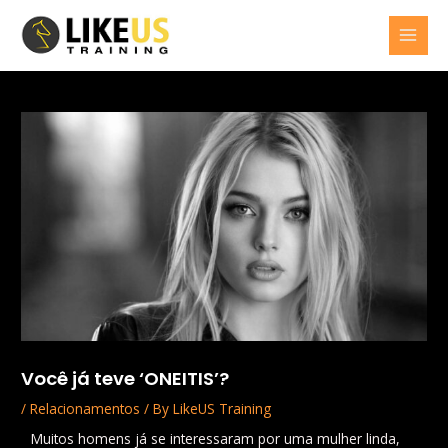
Skip
Post
MAI
to
navigation
MEN
content
Você já teve ‘ONEITIS’?
/
Relacionamentos
/ By
LikeUS Training
Muitos homens já se interessaram por uma mulher linda,