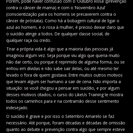
Porém, pode haver confusão com o ‘Outubro Rosa’ (prevenção
contra o câncer de mama) e com o ‘Novembro Azul’
(conscientização para os homens se precaverem contra o
câncer de próstata). Como há a bobagem cultural de ligar o
azul ao homem, e o rosa à mulher, é preciso deixar claro que
o suicídio atinge a todos. De qualquer classe social, de
qualquer raça ou credo.
Tirar a própria vida é algo que a maioria das pessoas já
imaginou algum vez. Seja porque viu algo que queria muito
não dar certo, ou porque é reprimido de alguma forma, ou se
enfiou em dívidas e não sabe sair delas, ou até mesmo ter
levado o fora de quem gostava. Entre muitos outros motivos
que levam algum ser humano a sair de cena. Não importa a
situação: se você chegou a pensar em suicídio, e por algum
desses motivos citados, o curso do LikeUs Training te mostra
todos os caminhos para ir na contramão desse sentimento
indesejado.
O suicídio é grave e por isso o Setembro Amarelo se faz
necessário. Até porque, foram décadas e décadas de omissão
quanto ao debate e prevenção contra algo que sempre esteve