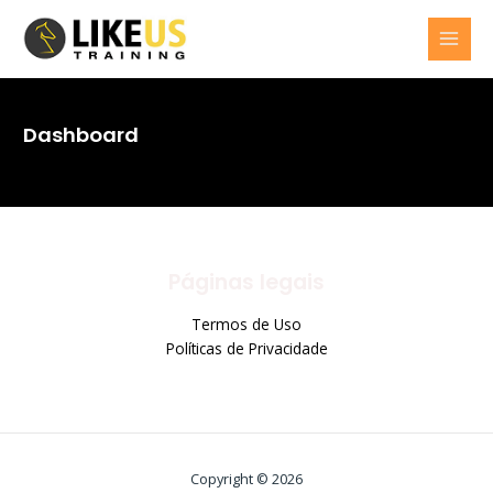
Skip
MAI
to
MEN
content
Dashboard
Páginas legais
Termos de Uso
Políticas de Privacidade
Copyright © 2026